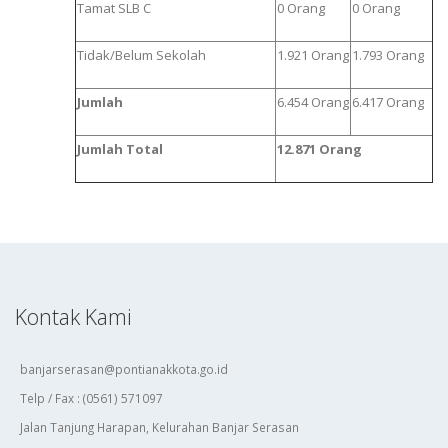
Tamat SLB C
0 Orang
0 Orang
Tidak/Belum Sekolah
1.921 Orang
1.793 Orang
Jumlah
6.454 Orang
6.417 Orang
Jumlah Total
12.871 O
rang
Kontak Kami
banjarserasan@pontianakkota.go.id
Telp / Fax : (0561) 571097
Jalan Tanjung Harapan, Kelurahan Banjar Serasan